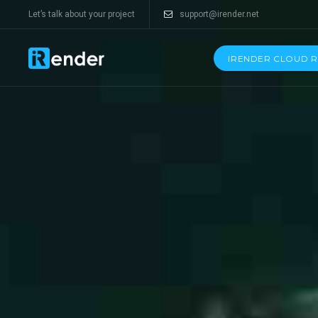
Let’s talk about your project
support@irender.net
IRENDER CLOUD 