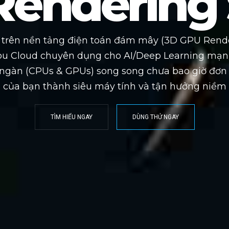
Rendering 
D trên nền tảng điện toán đám mây (3D GPU Rend
pu Cloud chuyên dụng cho AI/Deep Learning mạn
gàn (CPUs & GPUs) song song chưa bao giờ đơn 
 của bạn thành siêu máy tính và tận hưởng niềm v
TÌM HIỂU NGAY
DÙNG THỬ NGAY