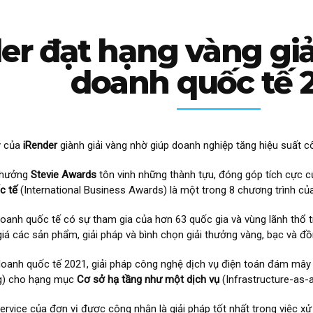
er đạt hạng vàng gi
doanh quốc tế 
y của
iRender
giành giải vàng nhờ giúp doanh nghiệp tăng hiệu suất côn
 thưởng
Stevie Awards
tôn vinh những thành tựu, đóng góp tích cực củ
c tế
(International Business Awards) là một trong 8 chương trình củ
doanh quốc tế có sự tham gia của hơn 63 quốc gia và vùng lãnh thổ t
 giá các sản phẩm, giải pháp và bình chọn giải thưởng vàng, bạc và 
doanh quốc tế 2021, giải pháp công nghệ dịch vụ điện toán đám mây
g) cho hạng mục
Cơ sở hạ tầng như một dịch vụ
(Infrastructure-as-a
rvice của đơn vị được công nhận là giải pháp tốt nhất trong việc x