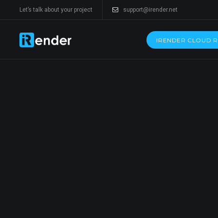
Let’s talk about your project
support@irender.net
IRENDER CLOUD 