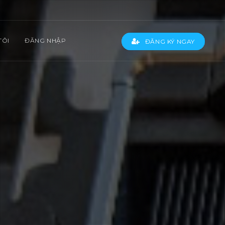
TÔI
ĐĂNG NHẬP
ĐĂNG KÝ NGAY