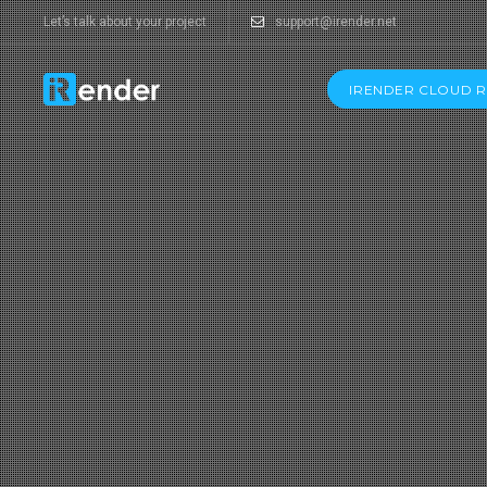
Let’s talk about your project
support@irender.net
IRENDER CLOUD 