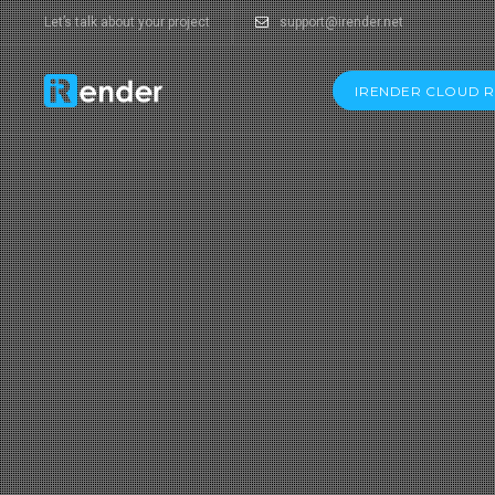
Let’s talk about your project
support@irender.net
IRENDER CLOUD 