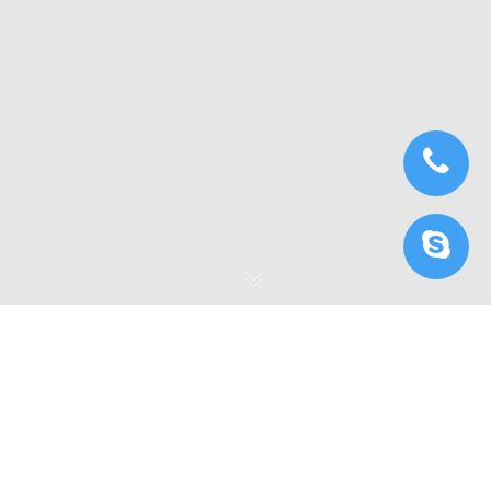
“Ti” có ý nghĩa gì trong
card đồ họa NVIDIA?