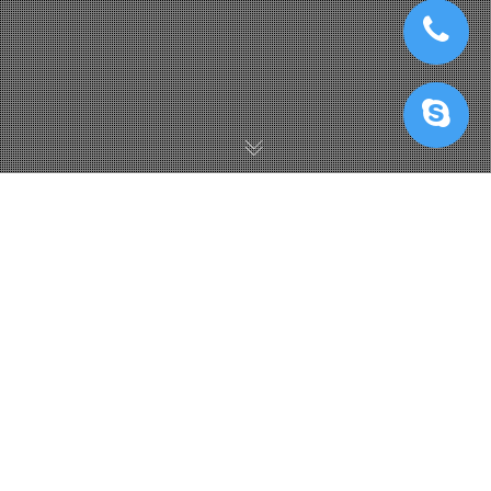
IRenderFarm Với Lumion
,
Lumion Cloud Rendering
29
JUN 2023