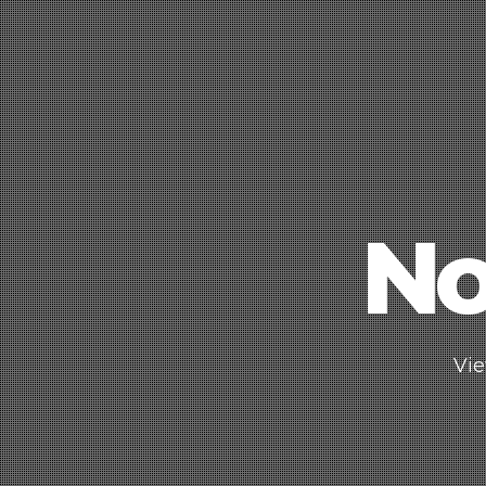
No
Vie