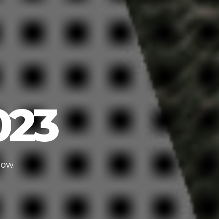
023
low.