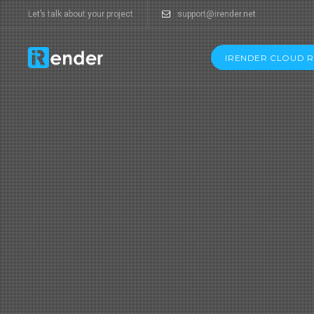
Let’s talk about your project
support@irender.net
IRENDER CLOUD 