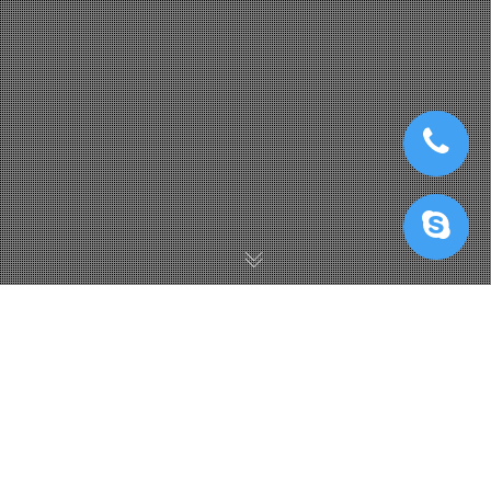
IRender Với Nvidia Card
13