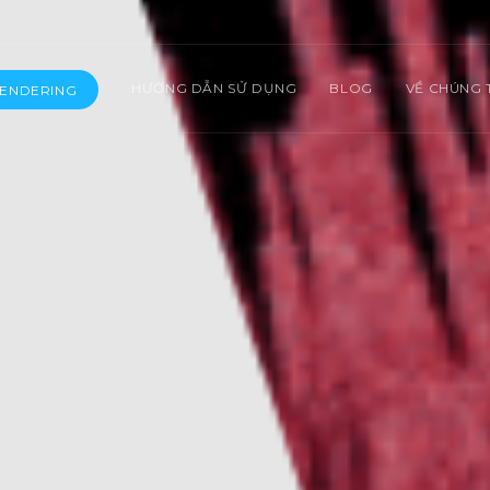
HƯỚNG DẪN SỬ DỤNG
BLOG
VỀ CHÚNG 
RENDERING