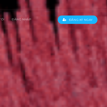
TÔI
ĐĂNG NHẬP
ĐĂNG KÝ NGAY