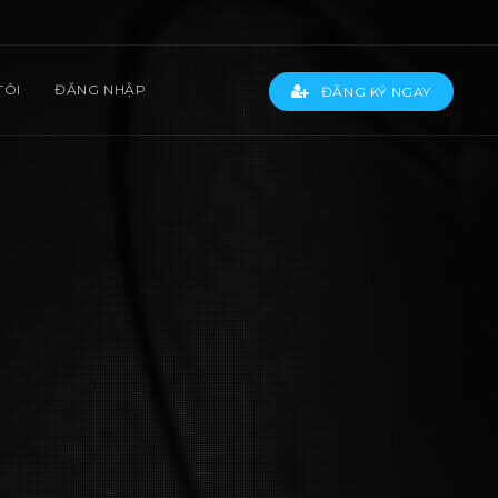
TÔI
ĐĂNG NHẬP
ĐĂNG KÝ NGAY