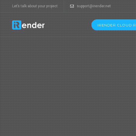
Let’s talk about your project
support@irender.net
IRENDER CLOUD 