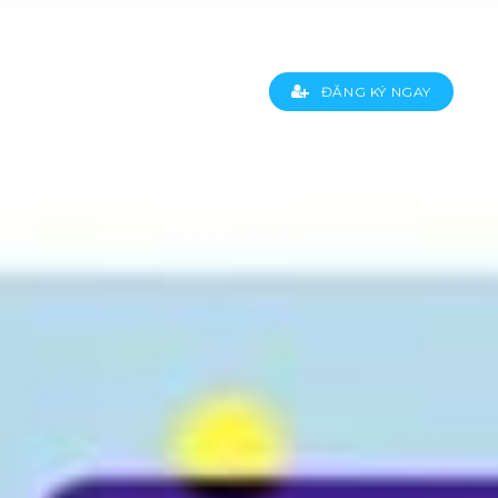
TÔI
ĐĂNG NHẬP
ĐĂNG KÝ NGAY