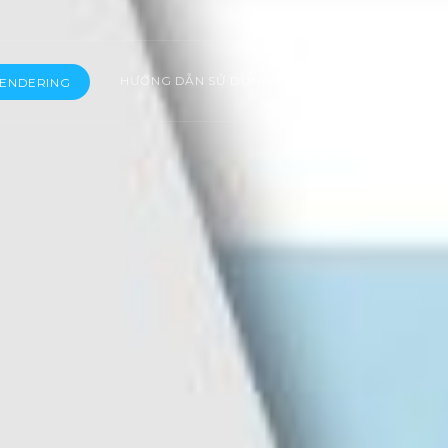
HƯỚNG DẪN SỬ DỤNG
BLOG
VỀ CHÚNG 
RENDERING