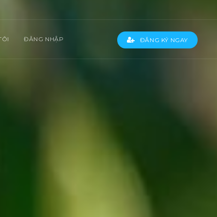
TÔI
ĐĂNG NHẬP
ĐĂNG KÝ NGAY