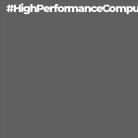
#HighPerformanceCompu