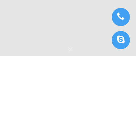
Arnold và V-Ray: Hai
công cụ render hàng
đầu của 3Ds Max năm
2025