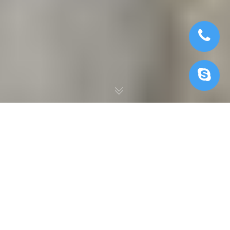
Cuộc trò chuyện với Okdraw
– một studio ở Bồ Đào Nha
Trở lại vào tháng 7/ 2016, chúng tôi đã nói chuyện với Okdraw
– một studio 3D ở Bồ Đào Nha – về dự án Khách sạn căn hộ