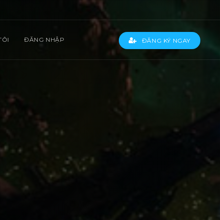
TÔI
ĐĂNG NHẬP
ĐĂNG KÝ NGAY