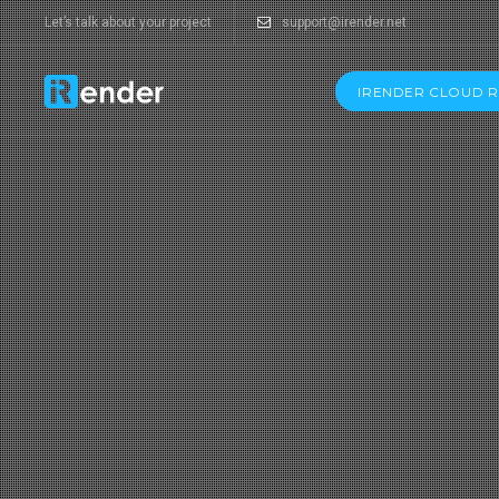
Let’s talk about your project
support@irender.net
IRENDER CLOUD 