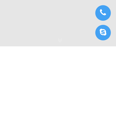
Scaffolding trong
Houdini với iRender
Houdini là một phần mềm được sử dụng trong nhiều ngành
công nghiệp, bao gồm phim, game và VFX. Trình tạo